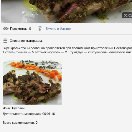
00:01
Просмотры
: 0
Вкусно и быстро
Описание материала
:
Вкус крольчатины особенно проявляется при правильном приготовлении.Состав:кроли
1 стакан;тимьян — 5 веточек;морковь — 2 штуки;лук — 2 штуки;соль, оливковое мас
Язык
: Русский
Длительность материала
: 00:01:16
Всего комментариев
:
0