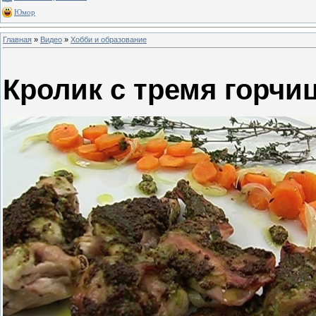
Юмор
Главная
»
Видео
»
Хобби и образование
Кролик с тремя горчи