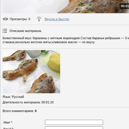
00:01
Просмотры
: 0
Вкусно и быстро
Описание материала
:
Божественный вкус баранины с мятным маринадом.Состав:бараньи ребрышки — 3 ку
стакана;несколько веточек мяты;оливковое масло — по вкусу.
Язык
: Русский
Длительность материала
: 00:01:10
Всего комментариев
:
0
Имя *: