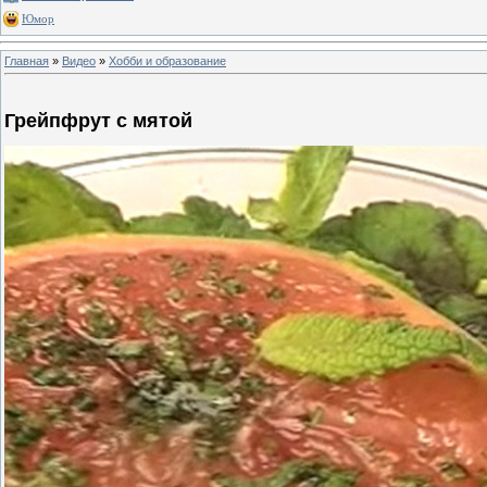
Юмор
Главная
»
Видео
»
Хобби и образование
Грейпфрут с мятой