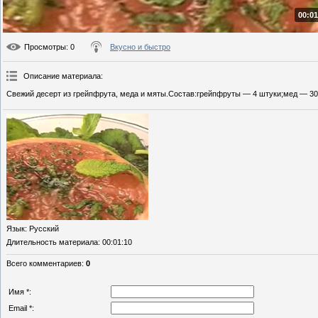
00:01
Просмотры
: 0
Вкусно и быстро
Описание материала
:
Свежий десерт из грейпфрута, меда и мяты.Состав:грейпфруты — 4 штуки;мед — 30 
Язык
: Русский
Длительность материала
: 00:01:10
Всего комментариев
:
0
Имя *:
Email *: