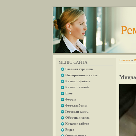
Ре
Главная
»
В
МЕНЮ САЙТА
Главная страница
Информация о сайте !
Минда
Каталог файлов
Каталог статей
Блог
Форум
Фотоальбомы
Гостевая книга
Обратная связь
Каталог сайтов
Видео
Онлайн игры