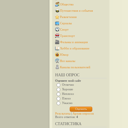
Общество
Путешествия и события
Развлечения
Сериалы
Спорт
Транспорт
Фильмы и анимация
Хобби и образование
Юмор
Все каналы
Каналы пользователей
НАШ ОПРОС
Оцените мой сайт
Отлично
Хорошо
Неплохо
Плохо
Ужасно
Результаты
|
Архив опросов
Всего ответов:
4
СТАТИСТИКА