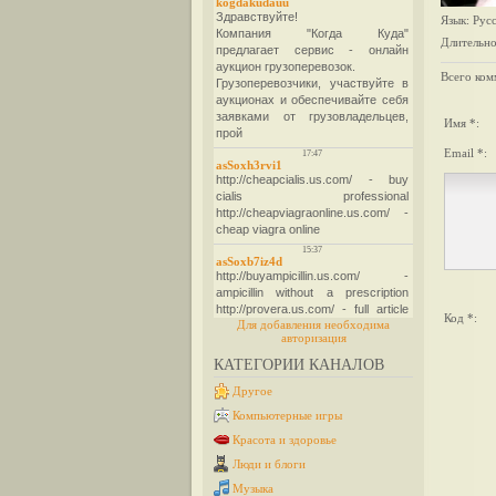
Язык
: Рус
Длительно
Всего ком
Имя *:
Email *:
Код *:
Для добавления необходима
авторизация
КАТЕГОРИИ КАНАЛОВ
Другое
Компьютерные игры
Красота и здоровье
Люди и блоги
Музыка