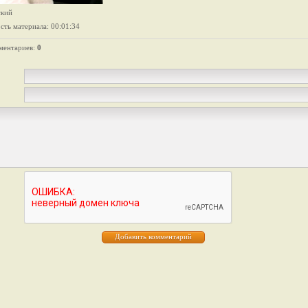
ский
сть материала
: 00:01:34
ментариев
:
0