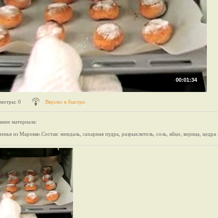
00:01:34
мотры
: 0
Вкусно и быстро
ание материала
:
ченья из Марокко.Состав: миндаль, сахарная пудра, разрыхлитель, соль, яйцо, корица, цедра