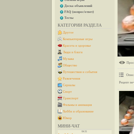
Доска объявлений
FAQ (вопрос/ответ)
Тесты
КАТЕГОРИИ РАЗДЕЛА
Другое
Компьютерные игры
Красота и здоровье
Люди и блоги
Музыка
Прос
Общество
Путешествия и события
Опис
Развлечения
Рецепт пе
Сериалы
Спорт
Транспорт
Фильмы и анимация
Хобби и образование
Юмор
МИНИ-ЧАТ