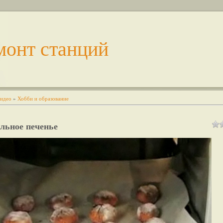
монт станций
идео
»
Хобби и образование
льное печенье