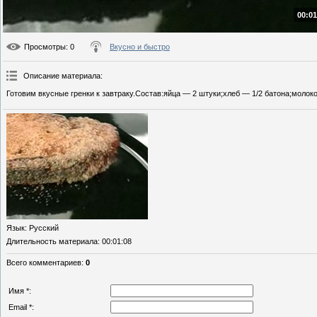
00:01
Просмотры
: 0
Вкусно и быстро
Описание материала
:
Готовим вкусные гренки к завтраку.Состав:яйца — 2 штуки;хлеб — 1/2 батона;молоко
Язык
: Русский
Длительность материала
: 00:01:08
Всего комментариев
:
0
Имя *:
Email *: