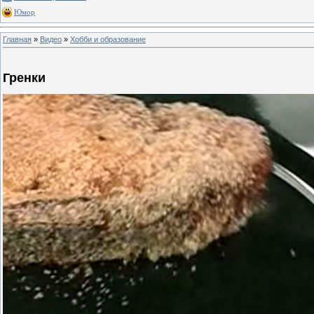
Юмор
Главная
»
Видео
»
Хобби и образование
Гренки