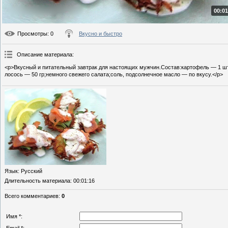
00:01
Просмотры
: 0
Вкусно и быстро
Описание материала
:
<p>Вкусный и питательный завтрак для настоящих мужчин.Состав:картофель — 1 шт
лосось — 50 гр;немного свежего салата;соль, подсолнечное масло — по вкусу.</p>
Язык
: Русский
Длительность материала
: 00:01:16
Всего комментариев
:
0
Имя *: