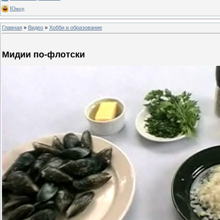
Юмор
Главная
»
Видео
»
Хобби и образование
Мидии по-флотски