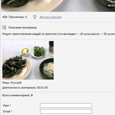
00:01
Просмотры
: 0
Вкусно и быстро
Описание материала
:
Рецепт приготовления мидий по-флотски.Состав:мидии — 20 штук;масло — 50 гр;пет
Язык
: Русский
Длительность материала
: 00:01:05
Всего комментариев
:
0
Имя *:
Email *: