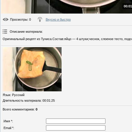
00:01
Просмотры
: 0
Вкусно и быстро
Описание материала
:
Оригинальный рецепт из Туниса.Состав:яйцо — 4 штуки;чеснок, слоеное тесто, подс
Язык
: Русский
Длительность материала
: 00:01:25
Всего комментариев
:
0
Имя *:
Email *: