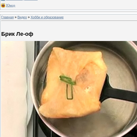
Юмор
Главная
»
Видео
»
Хобби и образование
Брик Ле-оф