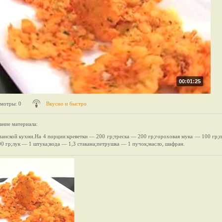
00:01:25
мотры
: 0
Вкусно и быстро
ание материала
:
панской кухни.На 4 порции:креветки — 200 гр;треска — 200 гр;гороховая мука — 100 гр;
0 гр;лук — 1 штука;вода — 1,3 стакана;петрушка — 1 пучок;масло, шафран.