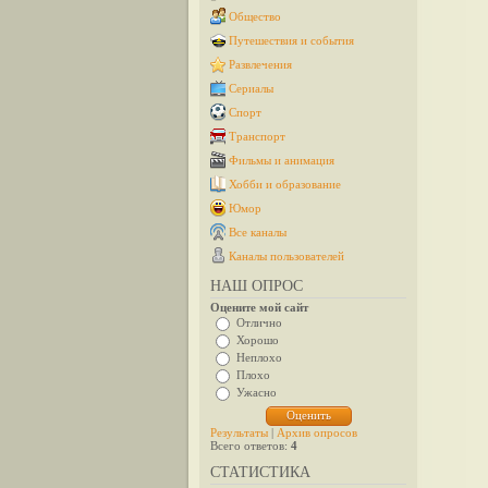
Общество
Путешествия и события
Развлечения
Сериалы
Спорт
Транспорт
Фильмы и анимация
Хобби и образование
Юмор
Все каналы
Каналы пользователей
НАШ ОПРОС
Оцените мой сайт
Отлично
Хорошо
Неплохо
Плохо
Ужасно
Результаты
|
Архив опросов
Всего ответов:
4
СТАТИСТИКА