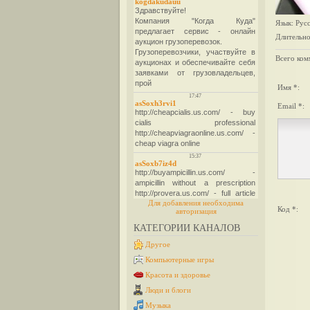
Язык
: Рус
Длительно
Всего ком
Имя *:
Email *:
Для добавления необходима
Код *:
авторизация
КАТЕГОРИИ КАНАЛОВ
Другое
Компьютерные игры
Красота и здоровье
Люди и блоги
Музыка