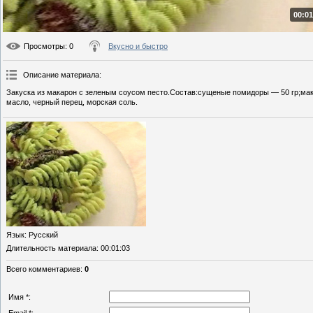
00:01
Просмотры
: 0
Вкусно и быстро
Описание материала
:
Закуска из макарон с зеленым соусом песто.Состав:сущеные помидоры — 50 гр;мак
масло, черный перец, морская соль.
Язык
: Русский
Длительность материала
: 00:01:03
Всего комментариев
:
0
Имя *: