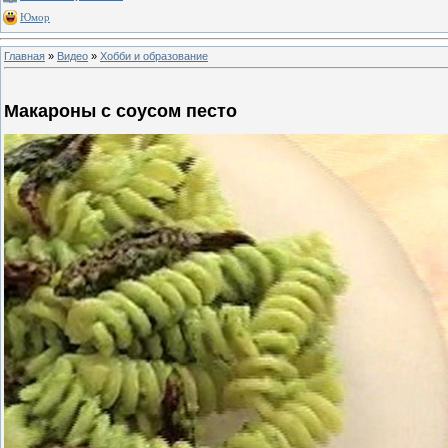
Юмор
Главная
»
Видео
»
Хобби и образование
Макароны с соусом песто