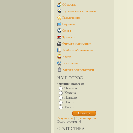
Общество
Путешествия и события
Развлечения
Сериалы
Спорт
Транспорт
Фильмы и анимация
Хобби и образование
Юмор
Все каналы
Каналы пользователей
НАШ ОПРОС
Оцените мой сайт
Отлично
Хорошо
Неплохо
Плохо
Ужасно
Результаты
|
Архив опросов
Всего ответов:
4
СТАТИСТИКА