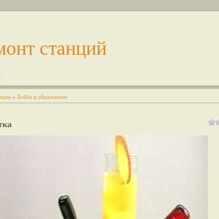
монт станций
идео
»
Хобби и образование
тка