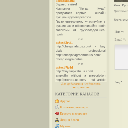
Язык
: Рус
Длительно
Всего ком
Имя *:
Email *:
Код *:
Для добавления необходима
авторизация
КАТЕГОРИИ КАНАЛОВ
Другое
Компьютерные игры
Красота и здоровье
Люди и блоги
Музыка