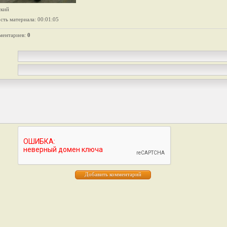
ский
сть материала
: 00:01:05
ментариев
:
0