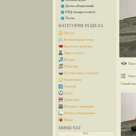
Доска объявлений
FAQ (вопрос/ответ)
Тесты
КАТЕГОРИИ РАЗДЕЛА
Другое
Компьютерные игры
Красота и здоровье
Люди и блоги
Музыка
Прос
Общество
Путешествия и события
Опис
Развлечения
Самый про
Сериалы
Спорт
Транспорт
Фильмы и анимация
Хобби и образование
Юмор
МИНИ-ЧАТ