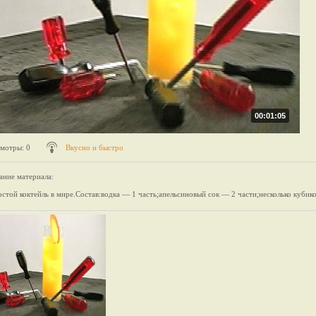
00:01:05
мотры
: 0
Вкусно и быстро
ание материала
:
стой коктейль в мире.Состав:водка — 1 часть;апельсиновый сок — 2 части;несколько кубико