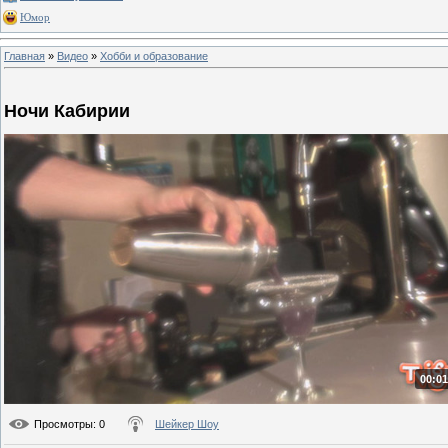
Юмор
Главная
»
Видео
»
Хобби и образование
Ночи Кабирии
00:01
Просмотры
: 0
Шейкер Шоу