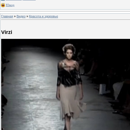
Юмор
Главная
»
Видео
»
Красота и здоровье
Virzi