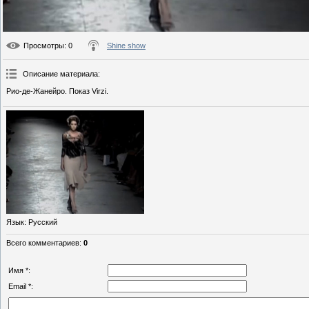
Просмотры
: 0
Shine show
Описание материала
:
Рио-де-Жанейро. Показ Virzi.
Язык
: Русский
Всего комментариев
:
0
Имя *:
Email *: