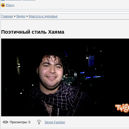
Юмор
Главная
»
Видео
»
Красота и здоровье
Поэтичный стиль Хаяма
Просмотры
: 0
Street Fashion