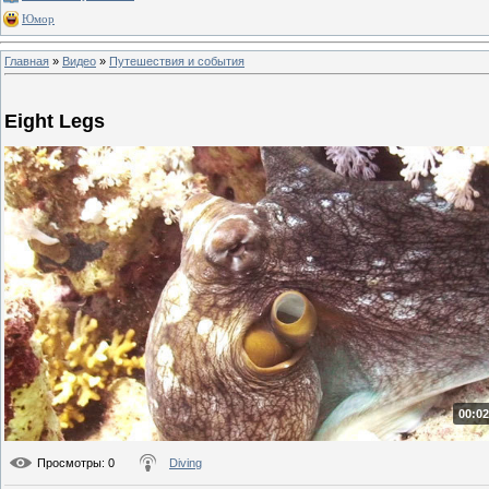
Юмор
Главная
»
Видео
»
Путешествия и события
Eight Legs
00:02
Просмотры
: 0
Diving