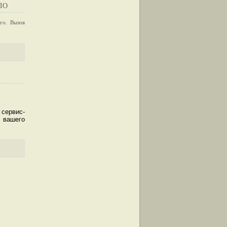
ЛО
го. Вызов
 сервис-
 вашего