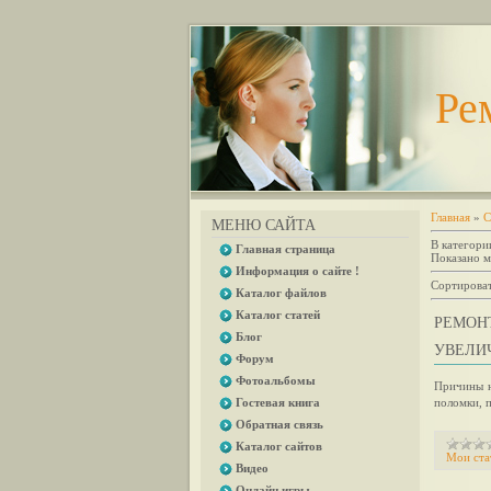
Ре
Главная
»
С
МЕНЮ САЙТА
В категори
Главная страница
Показано м
Информация о сайте !
Сортироват
Каталог файлов
Каталог статей
РЕМОН
Блог
УВЕЛИ
Форум
Фотоальбомы
Причины н
Гостевая книга
поломки, 
Обратная связь
Каталог сайтов
Мои ста
Видео
Онлайн игры