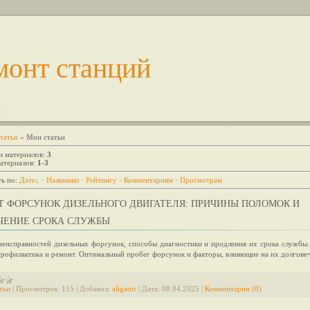
монт станций
татьи
» Мои статьи
и материалов
:
3
атериалов
:
1-3
ь по
:
Дате
·
Названию
·
Рейтингу
·
Комментариям
·
Просмотрам
Т ФОРСУНОК ДИЗЕЛЬНОГО ДВИГАТЕЛЯ: ПРИЧИНЫ ПОЛОМОК И
ЧЕНИЕ СРОКА СЛУЖБЫ
еисправностей дизельных форсунок, способы диагностики и продления их срока службы.
профилактика и ремонт. Оптимальный пробег форсунок и факторы, влияющие на их долгове
тьи
|
Просмотров:
115
|
Добавил:
aligator
|
Дата:
08.04.2025
|
Комментарии (0)