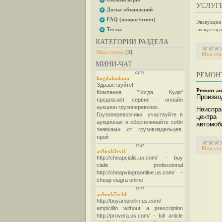
УСЛУГИ
Доска объявлений
FAQ (вопрос/ответ)
Эвакуация
Тесты
эвакуатора
КАТЕГОРИИ РАЗДЕЛА
Мои статьи
[3]
Мои ста
МИНИ-ЧАТ
РЕМОН
Ремонт а
Произво
Неиспра
центра
автомоб
Мои ста